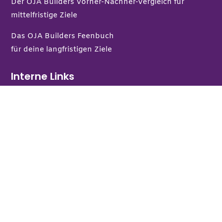
Der OJA Builders Vorher-Nachher-Vergleich
für
mittelfristige Ziele
Das OJA Builders Feenbuch
für deine langfristigen Ziele
Interne Links
Zur aktuellen Umfrage
Lounge: Jetzt Zugang erhalten
Login Lounge
FAQ
Kontakt
Veranstaltungskalender