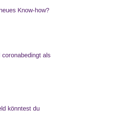
ir neues Know-how?
l coronabedingt als
eld könntest du