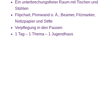
Ein unterbrechungsfreier Raum mit Tischen und
Stühlen
Flipchart, Pinnwand o. Ä., Beamer, Filzmarker,
Notizpapier und Stifte
Verpflegung in den Pausen
1 Tag – 1 Thema – 1 Jugendhaus
Inhouse
In den Warenkorb
Schulung
in
einem
Kategorie:
Unkategorisiert
Jugendhaus
vor
Ähnliche Produkte
Ort
für
ein