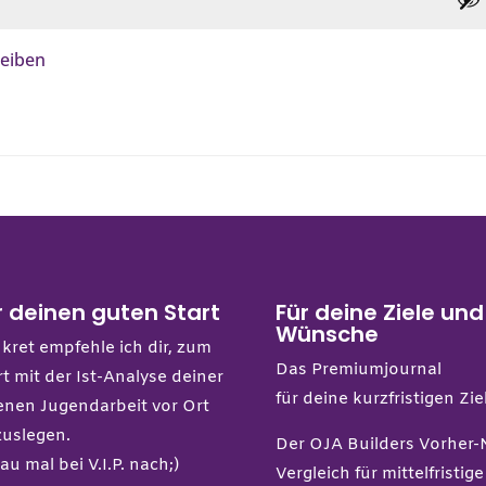
leiben
r deinen guten Start
Für deine Ziele und
Wünsche
kret empfehle ich dir, zum
Das Premiumjournal
rt mit der Ist-Analyse deiner
für deine kurzfristigen Zie
enen Jugendarbeit vor Ort
zuslegen.
Der OJA Builders Vorher-
au mal bei
V.I.P.
nach;)
Vergleich
für mittelfristige