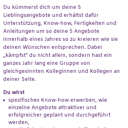
Du kümmerst dich um deine 5
Lieblingsangebote und erhältst dafür
Unterstützung, Know-how, Fertigkeiten und
Anleitungen um so deine 5 Angebote
innerhalb eines Jahres so zu kreieren wie sie
deinen Wünschen entsprechen. Dabei
„kämpfst“ du nicht allein, sondern hast ein
ganzes Jahr lang eine Gruppe von
gleichgesinnten Kolleginnen und Kollegen an
deiner Seite.
Du wirst
spezifisches Know-how erwerben, wie
einzelne Angebote attraktiver und
erfolgreicher geplant und durchgeführt
werden,