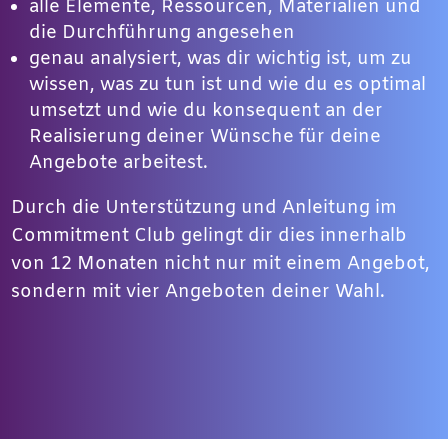
alle Elemente, Ressourcen, Materialien und
die Durchführung angesehen
genau analysiert, was dir wichtig ist, um zu
wissen, was zu tun ist und wie du es optimal
umsetzt und wie du konsequent an der
Realisierung deiner Wünsche für deine
Angebote arbeitest.
Durch die Unterstützung und Anleitung im
Commitment Club gelingt dir dies innerhalb
von 12 Monaten nicht nur mit einem Angebot,
sondern mit vier Angeboten deiner Wahl.