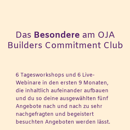
Das
Besondere
am OJA
Builders Commitment Club
6 Tagesworkshops und 6 Live-
Webinare in den ersten 9 Monaten,
die inhaltlich aufeinander aufbauen
und du so deine ausgewählten fünf
Angebote nach und nach zu sehr
nachgefragten und begeistert
besuchten Angeboten werden lässt.