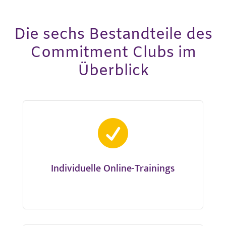
Die sechs Bestandteile des
Commitment Clubs im
Überblick

Individuelle Online-Trainings