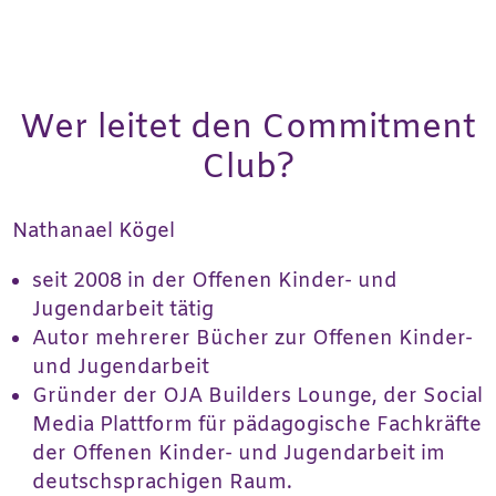
Wer leitet den Commitment
Club?
Nathanael Kögel
seit 2008 in der Offenen Kinder- und
Jugendarbeit tätig
Autor mehrerer Bücher zur Offenen Kinder-
und Jugendarbeit
Gründer der OJA Builders Lounge, der Social
Media Plattform für pädagogische Fachkräfte
der Offenen Kinder- und Jugendarbeit im
deutschsprachigen Raum.