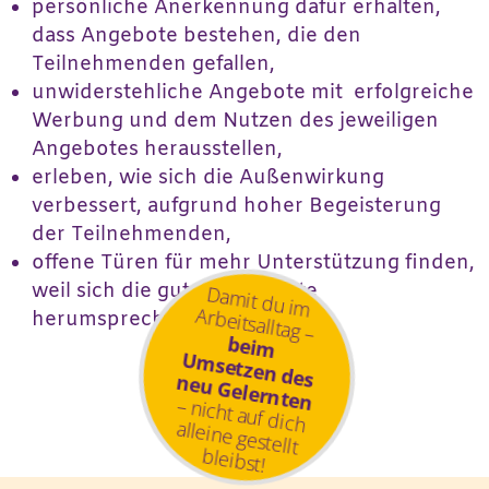
persönliche Anerkennung dafür erhalten,
dass Angebote bestehen, die den
Teilnehmenden gefallen,
unwiderstehliche Angebote mit erfolgreiche
Werbung und dem Nutzen des jeweiligen
Angebotes herausstellen,
erleben, wie sich die Außenwirkung
verbessert, aufgrund hoher Begeisterung
der Teilnehmenden,
offene Türen für mehr Unterstützung finden,
weil sich die guten Angebote
Dam
it du im
Arbeitsalltag –
herumsprechen.
beim
m
setzen des neu G
U
elernten
– nicht auf dich
alleine gestellt
bleibst!