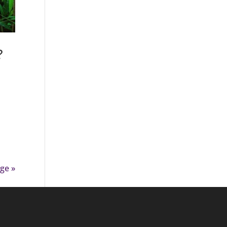
?
ge »